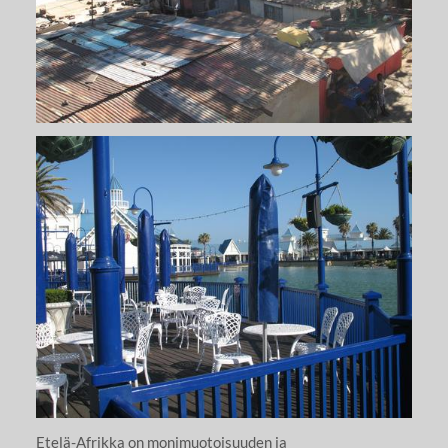
Etelä-Afrikka on monimuotoisuuden ja