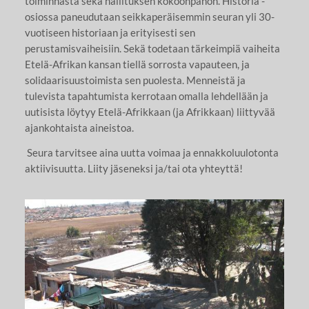
toiminnasta sekä hallituksen kokoonpanon. Historia -
osiossa paneudutaan seikkaperäisemmin seuran yli 30-
vuotiseen historiaan ja erityisesti sen
perustamisvaiheisiin. Sekä todetaan tärkeimpiä vaiheita
Etelä-Afrikan kansan tiellä sorrosta vapauteen, ja
solidaarisuustoimista sen puolesta. Menneistä ja
tulevista tapahtumista kerrotaan omalla lehdellään ja
uutisista löytyy Etelä-Afrikkaan (ja Afrikkaan) liittyvää
ajankohtaista aineistoa.
Seura tarvitsee aina uutta voimaa ja ennakkoluulotonta
aktiivisuutta. Liity jäseneksi ja/tai ota yhteyttä!