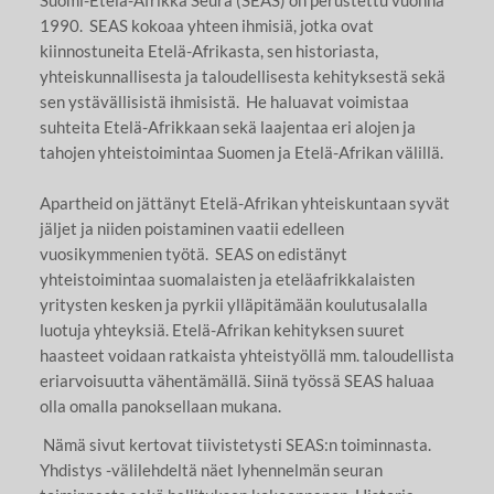
1990. SEAS kokoaa yhteen ihmisiä, jotka ovat
kiinnostuneita Etelä-Afrikasta, sen historiasta,
yhteiskunnallisesta ja taloudellisesta kehityksestä sekä
sen ystävällisistä ihmisistä. He haluavat voimistaa
suhteita Etelä-Afrikkaan sekä laajentaa eri alojen ja
tahojen yhteistoimintaa Suomen ja Etelä-Afrikan välillä.
Apartheid on jättänyt Etelä-Afrikan yhteiskuntaan syvät
jäljet ja niiden poistaminen vaatii edelleen
vuosikymmenien työtä. SEAS on edistänyt
yhteistoimintaa suomalaisten ja eteläafrikkalaisten
yritysten kesken ja pyrkii ylläpitämään koulutusalalla
luotuja yhteyksiä. Etelä-Afrikan kehityksen suuret
haasteet voidaan ratkaista yhteistyöllä mm. taloudellista
eriarvoisuutta vähentämällä. Siinä työssä SEAS haluaa
olla omalla panoksellaan mukana.
Nämä sivut kertovat tiivistetysti SEAS:n toiminnasta.
Yhdistys -välilehdeltä näet lyhennelmän seuran