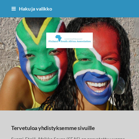
Siirry
Haku ja valikko
sivun
sisältöön
Suomi–Etelä-Afrikka-seura
Tervetuloa yhdistyksemme sivuille
Suomi-Etelä-Afrikka Seura (SEAS) on perustettu vuonna