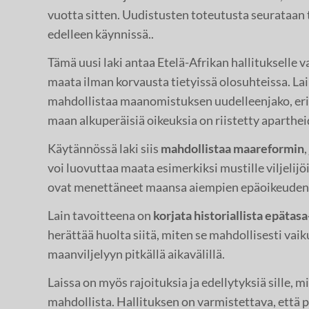
vuotta sitten. Uudistusten toteutusta seurataan t
edelleen käynnissä..
Tämä uusi laki antaa Etelä-Afrikan hallitukselle 
maata ilman korvausta tietyissä olosuhteissa. La
mahdollistaa maanomistuksen uudelleenjako, erity
maan alkuperäisiä oikeuksia on riistetty aparthei
Käytännössä laki siis
mahdollistaa maareformin
,
voi luovuttaa maata esimerkiksi mustille viljelijöil
ovat menettäneet maansa aiempien epäoikeuden
Lain tavoitteena on
korjata historiallista epätas
herättää huolta siitä, miten se mahdollisesti vaik
maanviljelyyn pitkällä aikavälillä.
Laissa on myös rajoituksia ja edellytyksiä sille, 
mahdollista. Hallituksen on varmistettava, että 