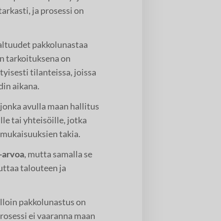
arkasti, ja prosessi on
valtuudet pakkolunastaa
in tarkoituksena on
isesti tilanteissa, joissa
din aikana.
 jonka avulla maan hallitus
le tai yhteisöille, jotka
mukaisuuksien takia.
a-arvoa
, mutta samalla se
uttaa talouteen ja
milloin pakkolunastus on
prosessi ei vaaranna maan