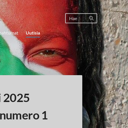
Haku
Hae
pahtumat
Uutisia
i 2025
e numero 1