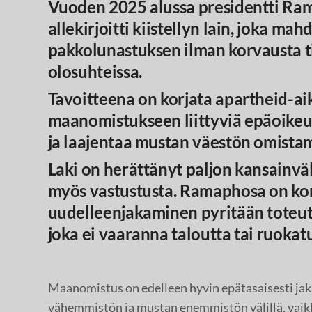
Vuoden 2025 alussa presidentti R
allekirjoitti kiistellyn lain, joka ma
pakkolunastuksen ilman korvausta t
olosuhteissa.
Tavoitteena on korjata apartheid-ai
maanomistukseen liittyviä epäoike
ja laajentaa mustan väestön omista
Laki on herättänyt paljon kansainväl
myös vastustusta. Ramaphosa on kor
uudelleenjakaminen pyritään toteut
joka ei vaaranna taloutta tai ruokat
Maanomistus on edelleen hyvin epätasaisesti ja
vähemmistön ja mustan enemmistön välillä, vaikk