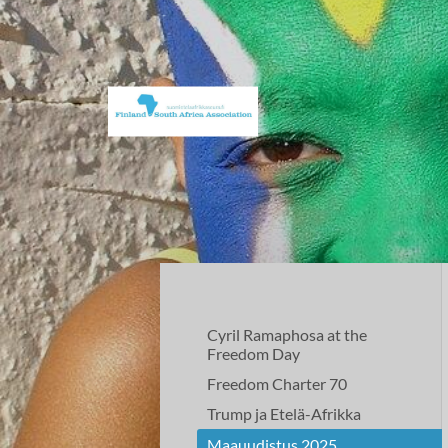
Siirry
sivun
sisältöön
Suomi–Etelä-Afrikka-seura
Cyril Ramaphosa at the
Freedom Day
Freedom Charter 70
Trump ja Etelä-Afrikka
Maauudistus 2025