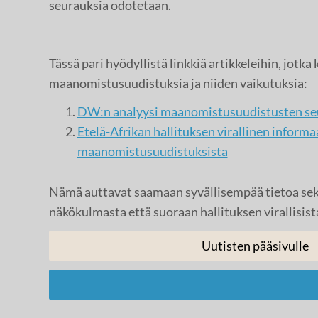
seurauksia odotetaan.
Tässä pari hyödyllistä linkkiä artikkeleihin, jotka
maanomistusuudistuksia ja niiden vaikutuksia:
DW:n analyysi maanomistusuudistusten se
Etelä-Afrikan hallituksen virallinen inform
maanomistusuudistuksista
Nämä auttavat saamaan syvällisempää tietoa sek
näkökulmasta että suoraan hallituksen virallisista
Uutisten pääsivulle