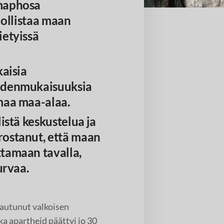
amaphosa
hdollistaa maan
ietyissä
kaisia
udenmukaisuuksia
maa maa-alaa.
istä keskustelua ja
ostanut, että maan
tamaan tavalla,
urvaa.
kautunut valkoisen
a apartheid päättyi jo 30