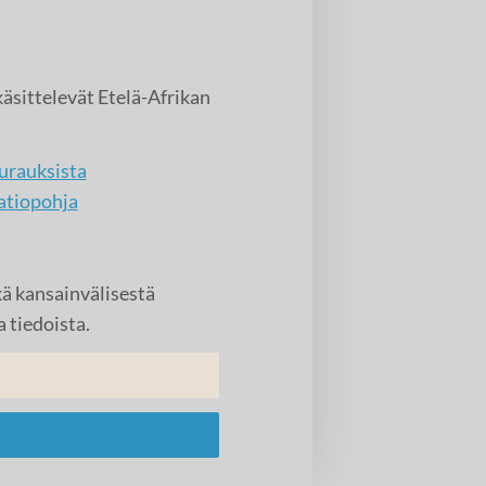
 käsittelevät Etelä-Afrikan
urauksista
aatiopohja
ä kansainvälisestä
 tiedoista.