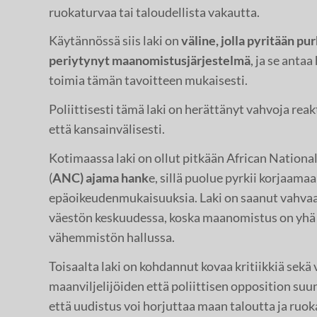
ruokaturvaa tai taloudellista vakautta.
Käytännössä siis laki on
väline, jolla pyritään p
periytynyt maanomistusjärjestelmä
, ja se antaa
toimia tämän tavoitteen mukaisesti.
Poliittisesti tämä laki on herättänyt vahvoja reak
että kansainvälisesti.
Kotimaassa laki on ollut pitkään African Nation
(
ANC) ajama hank
e, sillä puolue pyrkii korjaama
epäoikeudenmukaisuuksia. Laki on saanut vahvaa 
väestön keskuudessa, koska maanomistus on yhä 
vähemmistön hallussa.
Toisaalta laki on kohdannut kovaa kritiikkiä sekä 
maanviljelijöiden että poliittisen opposition suu
että uudistus voi horjuttaa maan taloutta ja ruoka