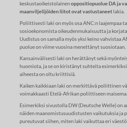
keskustaoikeistolainen
oppositiopuolue DA ja va
maanviljelijöiden liitot ovat vastustaneet
lakia.
Poliittisesti laki on myös osa ANC:n laajempaa ta
sosioekonomista oikeudenmukaisuutta ja korjata 
Uudistus on samalla myös yksi keino vahvistaa AN
puolue on viime vuosina menettänyt suosiotaan.
Kansainvälisesti laki on herättänyt sekä myönteis
huomiota, ja se on kiristänyt suhteita esimerkiks
aiheesta on oltu kriittisiä.
Kaiken kaikkiaan laki on merkittävä poliittinen vä
voimakkaasti Etelä-Afrikan poliittiseen maisema
Esimerkiksi sivustolla DW (Deutsche Welle) on art
näiden maanomistusuudistusten vaikutuksia ja po
pureutuvat siihen, miten laki vaikuttaa eri väestö