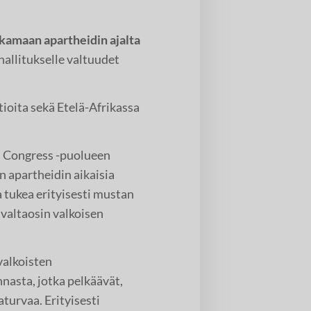
urkamaan apartheidin ajalta
 hallitukselle valtuudet
tioita sekä Etelä-Afrikassa
al Congress -puolueen
an apartheidin aikaisia
tukea erityisesti mustan
valtaosin valkoisen
valkoisten
nnasta, jotka pelkäävät,
turvaa. Erityisesti