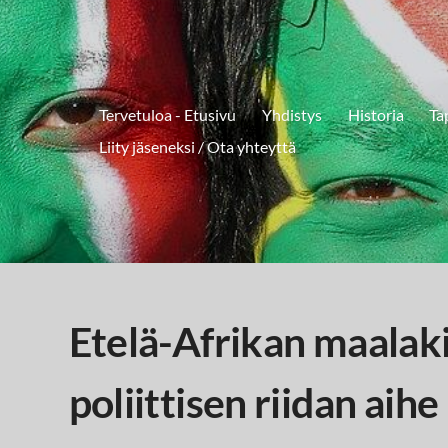
Tervetuloa - Etusivu
Yhdistys
Historia
Ta
Liity jäseneksi / Ota yhteyttä
Etelä-Afrikan
maalak
poliittisen riidan aih